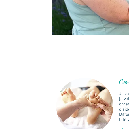
Com
Je va
je va
organ
d’aid
Diffé
latér