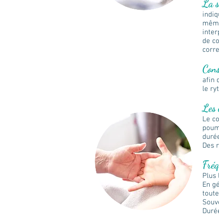
La s
indiq
même
inter
de co
corre
Cons
afin 
le ry
Les 
Le co
poumo
durée
Des r
Fréq
Plus 
En gé
toute
Souve
Durée