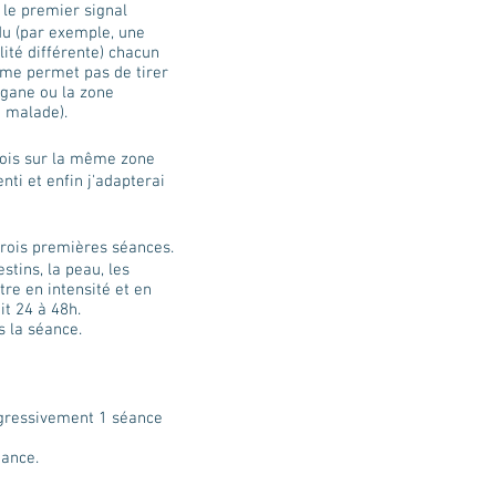
 le premier signal
idu (par exemple, une
ité différente) chacun
 me permet pas de tirer
rgane ou la zone
 malade).
 fois sur la même zone
nti et enfin j'adapterai
 trois premières séances.
stins, la peau, les
re en intensité et en
it 24 à 48h.
 la séance.
ogressivement 1 séance
éance.