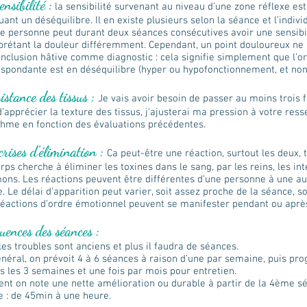
ensibilité :
la sensibilité survenant au niveau d’une zone réflexe est
uant un déséquilibre. Il en existe plusieurs selon la séance et l’indiv
 personne peut durant deux séances consécutives avoir une sensibil
prétant la douleur différemment. Cependant, un point douloureux ne
nclusion hâtive comme diagnostic : cela signifie simplement que l’o
spondante est en déséquilibre (hyper ou hypofonctionnement, et non
istance des tissus :
Je vais avoir besoin de passer au moins trois
d’apprécier la texture des tissus, j'ajusterai ma pression à votre resse
thme en fonction des évaluations précédentes.
crises d’élimination :
Ca peut-être une réaction, surtout les deux,
rps cherche à éliminer les toxines dans le sang, par les reins, les inte
ns. Les réactions peuvent être différentes d’une personne à une aut
. Le délai d’apparition peut varier, soit assez proche de la séance, so
éactions d’ordre émotionnel peuvent se manifester pendant ou après
uences des séances :
les troubles sont anciens et plus il faudra de séances.
néral, on prévoit 4 à 6 séances à raison d’une par semaine, puis pr
s les 3 semaines et une fois par mois pour entretien.
nt on note une nette amélioration ou durable à partir de la 4ème s
 : de 45min à une heure.