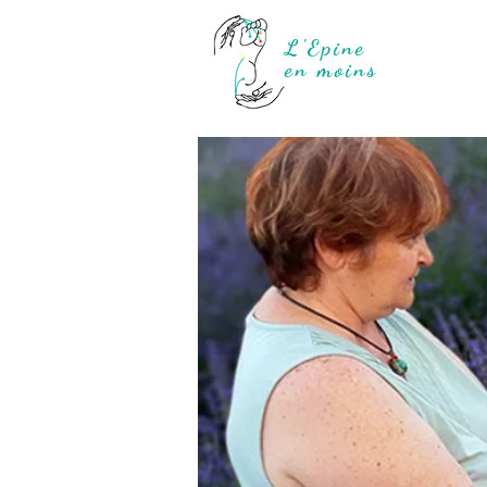
L'Epine
en moins